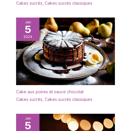
Cakes sucrés
,
Cakes sucrés classiques
Jan
5
2024
Cake aux poires et sauce chocolat
Cakes sucrés
,
Cakes sucrés classiques
Jan
5