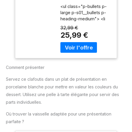
Puissance 450 W,
épaisses. Accessoires
<ul class="p-bullets p-
Fouets Coniques
en acier inoxydable
large p-s01__bullets p-
pour Pâte Aérée, 5
durables : Livré avec des
heading-medium"> <li
Vitesses + Turbo,
fouets et crochets
class="p-
Éjection Facile des
32,99 €
pétrisseurs en acier
s01__bullet">450 W</li>
Accessoires, Clip
25,99 €
inoxydable pour des
<li class="p-
Attache-Cordon
performances fiables et
s01__bullet">5 vitesses
(HR3741/00)
durables. Design
+ fonction Turbo</li> <li
ergonomique et facile
class="p-
d'utilisation : Poignée
s01__bullet">Gris
ergonomique et bouton
Comment présenter
cachemire</li> </ul>
d'éjection pratique pour
une utilisation
Servez ce clafoutis dans un plat de présentation en
confortable et un
porcelaine blanche pour mettre en valeur les couleurs du
changement rapide des
dessert. Utilisez une pelle à tarte élégante pour servir des
accessoires. Compact et
parts individuelles.
pratique pour un usage
quotidien : Léger, doté
Où trouver la vaisselle adaptée pour une présentation
d'un câble de 1 mètre et
d'un design compact, ce
parfaite ?
mixeur est facile à ranger