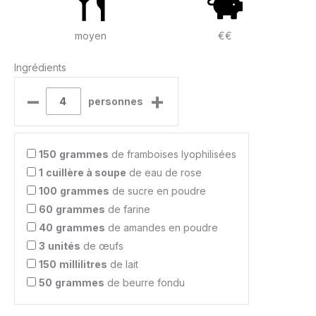
moyen
€€
Ingrédients
–
+
personnes
150
grammes
de framboises lyophilisées
1
cuillère à soupe
de eau de rose
100
grammes
de sucre en poudre
60
grammes
de farine
40
grammes
de amandes en poudre
3
unités
de œufs
150
millilitres
de lait
50
grammes
de beurre fondu