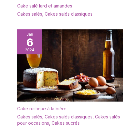
Cake salé lard et amandes
Cakes salés
,
Cakes salés classiques
Jan
6
2024
Cake rustique à la bière
Cakes salés
,
Cakes salés classiques
,
Cakes salés
pour occasions
,
Cakes sucrés