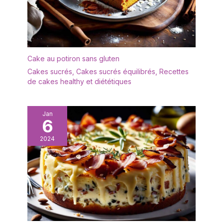
Cake au potiron sans gluten
Cakes sucrés
,
Cakes sucrés équilibrés
,
Recettes
de cakes healthy et diététiques
Jan
6
2024