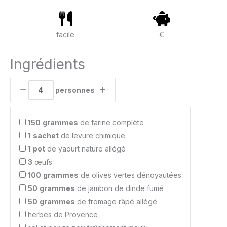
facile
€
Ingrédients
personnes
150
grammes
de farine complète
1
sachet
de levure chimique
1
pot
de yaourt nature allégé
3
œufs
100
grammes
de olives vertes dénoyautées
50
grammes
de jambon de dinde fumé
50
grammes
de fromage râpé allégé
herbes de Provence