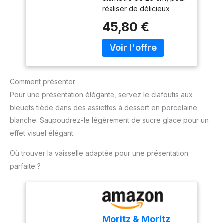
Argile – Cuisson
réaliser de délicieux
Moelleuse et Dorée
clafoutis aux deux fruits,
– Fabriqué en
45,80 €
apple-pie, gâteau aux
France
pommes et au pain
d'épice… Grâce à son
email résistant de grande
qualité, vous pouvez
Comment présenter
couper directement
dedans, sans craindre de
Pour une présentation élégante, servez le clafoutis aux
rayer. Fabriqué en
bleuets tiède dans des assiettes à dessert en porcelaine
céramique, ce matériau
blanche. Saupoudrez-le légèrement de sucre glace pour un
permet une cuisson
effet visuel élégant.
homogène pour des
plats cuits à cœur et
Où trouver la vaisselle adaptée pour une présentation
savoureux; à table, la
température est
parfaite ?
maintenue pendant toute
la durée du repas.
Comme tous les produits
Emile Henry, ce plat à
Moritz & Moritz
clafoutis est fabriqué en