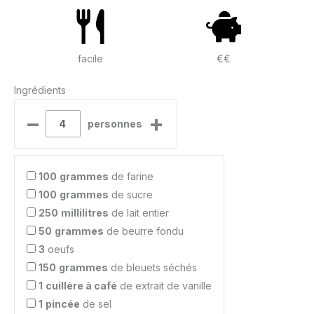
facile
€€
Ingrédients
–
+
personnes
100
grammes
de farine
100
grammes
de sucre
250
millilitres
de lait entier
50
grammes
de beurre fondu
3
oeufs
150
grammes
de bleuets séchés
1
cuillère à café
de extrait de vanille
1
pincée
de sel