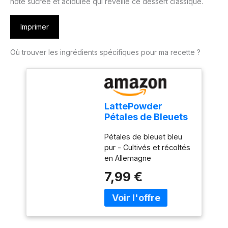
note sucrée et acidulée qui réveille ce dessert classique.
Imprimer
Où trouver les ingrédients spécifiques pour ma recette ?
LattePowder
Pétales de Bleuets
Bleus Purs pour
Pétales de bleuet bleu
Lattes Maison,
pur - Cultivés et récoltés
Mélanges de Thé,
en Allemagne
Sels de Bain,
Ingrédients: 100%
Cadeaux, Artisanat
7,99 €
séchés, pétales de
bleuet purs (Centaurea
Cyanus) - Poids net: 10g
Nos pétales de bleuet
sont cultivés