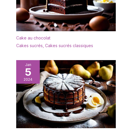
harmonieux.
Cake au chocolat
Cakes sucrés
,
Cakes sucrés classiques
Jan
5
2024