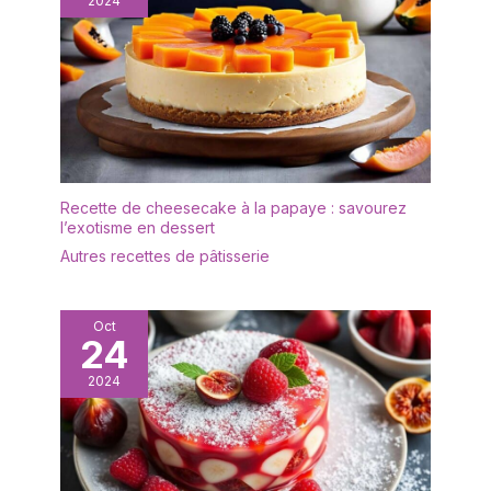
2024
Le présentoir à gâteaux
est transparent et
élégant, léger et facile à
transporter, et sûr à
utiliser. Il est idéal comme
cadeau de bienvenue
pour vos amis et voisins,
comme cadeau de
fiançailles ou comme
Recette de cheesecake à la papaye : savourez
cadeau d'anniversaire.
l’exotisme en dessert
✔[Facile à nettoyer] : le
Autres recettes de pâtisserie
présentoir à gâteaux est
fabriqué dans un matériau
de haute qualité et
n'absorbe ni les odeurs ni
Oct
24
les taches. Il peut être
rincé avec un peu de
2024
liquide vaisselle et d'eau
et est très facile à
entretenir. Afin de
prolonger sa durée de
vie, il est recommandé