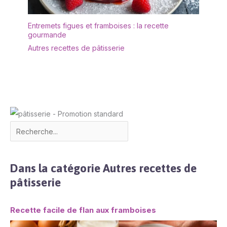
de ne pas le nettoyer au
lave-vaisselle. Après le
Entremets figues et framboises : la recette
nettoyage, il doit être
gourmande
séché afin de le garder
Autres recettes de pâtisserie
au sec. ✔[Remarque
importante] : si vous
rencontrez des
difficultés, n'hésitez pas
à nous contacter. Nous
vous répondrons dans
les 24 heures.
Dans la catégorie Autres recettes de
pâtisserie
Recette facile de flan aux framboises