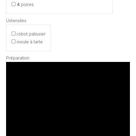
4
poires
Ustensiles
robot patissier
moule à tarte
Préparation