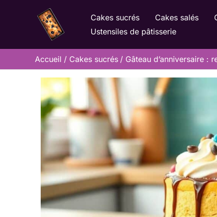
Aller
Cakes sucrés
Cakes salés
au
Ustensiles de pâtisserie
contenu
Accueil
Cakes sucrés
Gâteau d’anniversaire : r