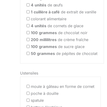
4
unités
de œufs
1
cuillère à café
de extrait de vanille
colorant alimentaire
4
unités
de cornets de glace
100
grammes
de chocolat noir
200
millilitres
de crème fraîche
100
grammes
de sucre glace
50
grammes
de pépites de chocolat
Ustensiles
moule à gâteau en forme de cornet
poche à douille
spatule