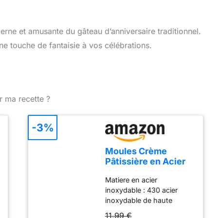
erne et amusante du gâteau d’anniversaire traditionnel.
ne touche de fantaisie à vos célébrations.
r ma recette ?
-3%
Moules Crème
Pâtissière en Acier
Inoxydable,
Matiere en acier
FantasyDay Lot de
inoxydable : 430 acier
16 Moules Cannoli
inoxydable de haute
Moule Pain Tube
qualité. Fabriqué en
Croissant
11,99 €