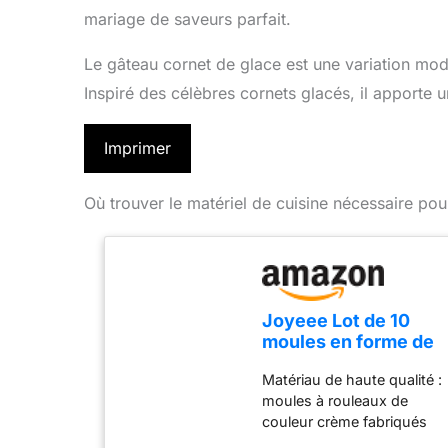
mariage de saveurs parfait.
Le gâteau cornet de glace est une variation mod
Inspiré des célèbres cornets glacés, il apporte u
Imprimer
Où trouver le matériel de cuisine nécessaire pou
Joyeee Lot de 10
moules en forme de
corne à pâtisserie –
Matériau de haute qualité :
Tubes à cannoli en
moules à rouleaux de
acier inoxydable,
couleur crème fabriqués
cornes à pâtisserie
en acier inoxydable,
en forme de cône de