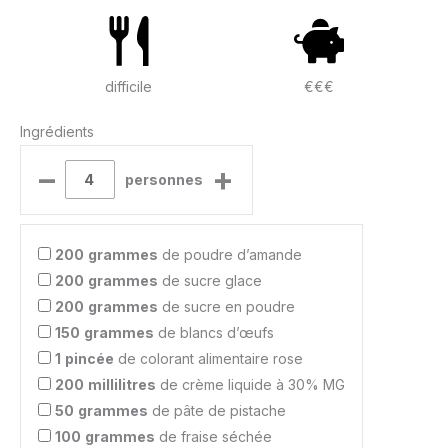
difficile
€€€
Ingrédients
–
+
personnes
200
grammes
de poudre d’amande
200
grammes
de sucre glace
200
grammes
de sucre en poudre
150
grammes
de blancs d’œufs
1
pincée
de colorant alimentaire rose
200
millilitres
de crème liquide à 30% MG
50
grammes
de pâte de pistache
100
grammes
de fraise séchée