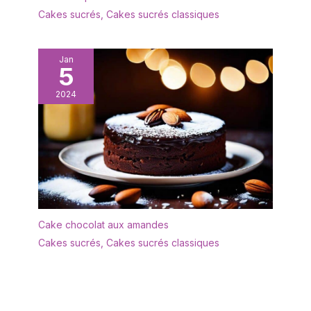
cadeau impressionnante
Cakes sucrés
,
Cakes sucrés classiques
: en tant que cadeau
décent, ce superbe
service de vaisselle est
Jan
idéal pour votre maison,
5
bureau, bar, etc. Le
service combiné Bonita
2024
est parfait pour tous les
âges, familles et amis.
Emballage sûr et solide.
Pour chaque problème,
nous offrons des
solutions optimales, il
suffit de nous contacter
par e-mail. Plusieurs
compléments de
Cake chocolat aux amandes
vancasso : d'autres
Cakes sucrés
,
Cakes sucrés classiques
ajouts individuels à la
série « Bonita » de la
marque vancasso tels
que bol à céréales,
assiettes à gâteau,