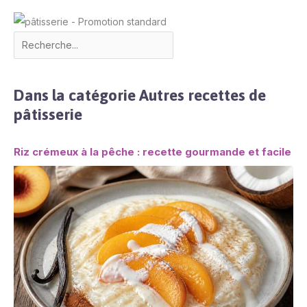
assiettes creuses,
tasses et assiettes
plates sont également
disponibles dans notre
boutique. D'autres séries
de la marque vancasso
Dans la catégorie Autres recettes de
telles que Natsuki,
pâtisserie
Haruka, Mandala,
Macaron, Bella, Bonbon,
Navia sont également
Riz crémeux à la pêche : recette gourmande et facile
disponibles.