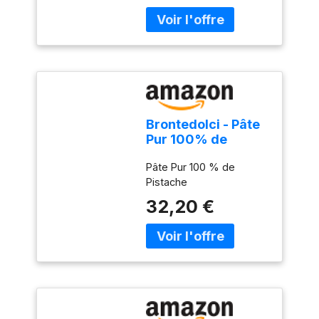
Brontedolci - Pâte
Pur 100% de
Pistache - Pistache
Pâte Pur 100 % de
Verte - (500,
Pistache
Grammes)
32,20 €