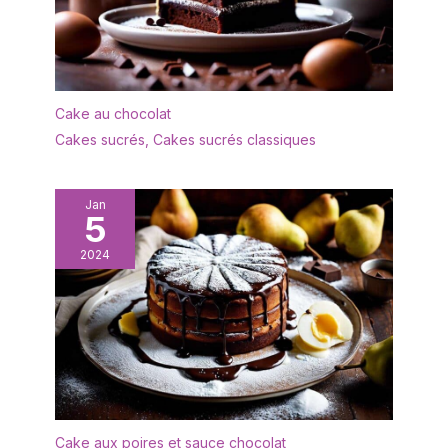
Design tourbillon
prolonger sa durée de
moderne - Joli vernis
vie, il est recommandé
lisse des deux côtés -
de ne pas le nettoyer au
Teinte bleue élégante
lave-vaisselle. Après le
unique crée simplement
nettoyage, il doit être
Cake au chocolat
une harmonie douce
séché afin de le garder
unique. Artisanat
Cakes sucrés
,
Cakes sucrés classiques
au sec. ✔[Remarque
intemporel et excellente
importante] : si vous
décoration : cette série
rencontrez des
combine un motif délicat
Jan
difficultés, n'hésitez pas
5
peint à la main, une
à nous contacter. Nous
finition exceptionnelle et
vous répondrons dans
2024
une variété de teintes
les 24 heures.
bleues pour créer une
ambiance maritime
fascinante. Parfait donne
à votre table non
seulement un accroche-
regard absolu, mais aussi
une atmosphère
harmonieuse. Idée
Cake aux poires et sauce chocolat