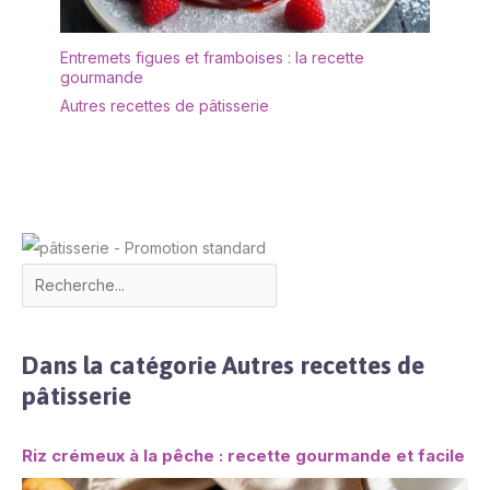
essentielles. Le dôme
est fabriqué en verre de
haute qualité, et
Entremets figues et framboises : la recette
gourmande
l'ensemble est
soigneusement protégé
Autres recettes de pâtisserie
par un emballage en
mousse robuste pour
garantir une réception
sans aucune fissure.
(Note : Socle et dôme
inclus, objets décoratifs
non inclus).
Dans la catégorie Autres recettes de
pâtisserie
Riz crémeux à la pêche : recette gourmande et facile