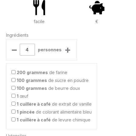
facile
€
Ingrédients
–
+
personnes
200
grammes
de farine
100
grammes
de sucre en poudre
100
grammes
de beurre doux
1
œuf
1
cuillère à café
de extrait de vanille
1
pincée
de colorant alimentaire bleu
1
cuillère à café
de levure chimique
Ustensiles