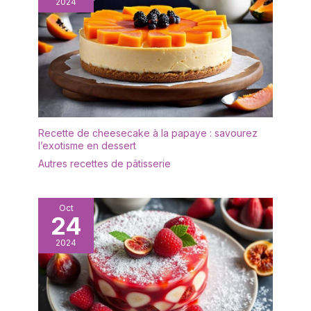
2024
en véritable pièce
d'exposition artistique.
[Polyvalence Créative
Sans Limite] Cette glass
cloche s'adapte à toutes
vos envies de décoration
: créez un mini terrarium
pour plantes grasses, un
centre de table féerique
Recette de cheesecake à la papaye : savourez
pour un mariage, ou
l’exotisme en dessert
exposez vos bijoux
Autres recettes de pâtisserie
préférés sur une
commode. Elle convient
parfaitement au salon, à
Oct
la chambre ou aux
24
vitrines de boutiques.
[Qualité Premium &
2024
Emballage Sécurisé]
Nous savons que la
transparence et la
sécurité sont