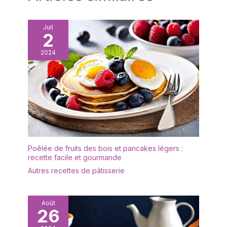
cette cloche verre offre
l'espace idéal pour
mettre en scène des
Juil
bougies parfumées, des
2
compositions de fleurs
2024
séchées ou des figurines
de collection. Sa forme
de dôme classique
permet une visibilité
parfaite sous tous les
angles. [Protection &
Mise en Valeur] Utilisez
cette cloche en verre
avec socle comme un
Poêlée de fruits des bois et pancakes légers :
écrin protecteur contre la
recette facile et gourmande
poussière et l'humidité.
Autres recettes de pâtisserie
C'est l'accessoire
indispensable pour les
collectionneurs
souhaitant préserver
Août
26
l'éclat de leurs souvenirs
tout en les transformant