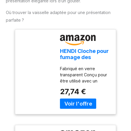
présentation élégante lors d’un goûter.
Où trouver la vaisselle adaptée pour une présentation
parfaite ?
HENDI Cloche pour
fumage des
aliments et
Fabriqué en verre
présentation des
transparent Conçu pour
plats, compatible
être utilisé avec un
avec pistolets et
pistolet ou un infuseur de
infuseurs à fumée,
27,74 €
fumage Avec joint sur le
avec joint
bord inférieur pour
d'étanchéité,
retenir la fumée pendant
⌀275x(H)140mm,
le fumage Compatible
verre transparent
lave-vaisselle