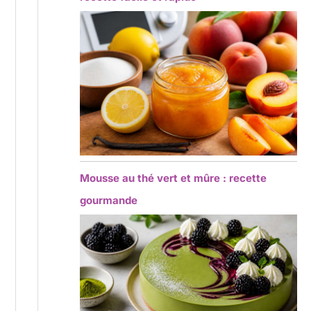
Mousse au thé vert et mûre : recette
gourmande