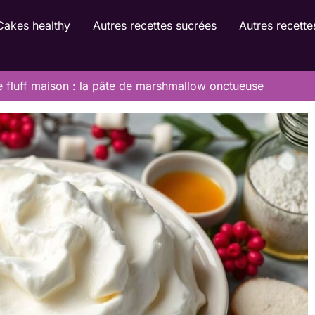
Cakes healthy
Autres recettes sucrées
Autres recette
e fluff maison : la pâte de marshmallow onctueuse