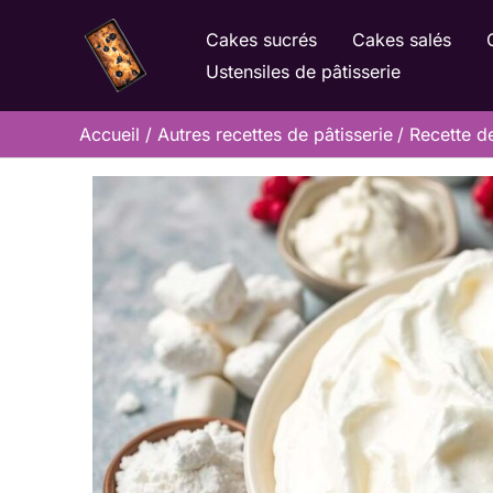
Aller
Cakes sucrés
Cakes salés
au
Ustensiles de pâtisserie
contenu
Accueil
Autres recettes de pâtisserie
Recette d