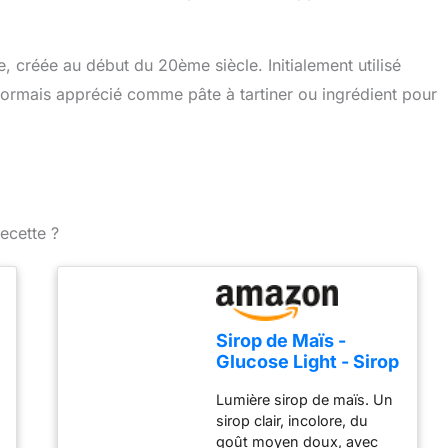
, créée au début du 20ème siècle. Initialement utilisé
sormais apprécié comme pâte à tartiner ou ingrédient pour
ecette ?
Sirop de Maïs -
Glucose Light - Sirop
de Pâtisserie - 300
Lumière sirop de maïs. Un
G
sirop clair, incolore, du
goût moyen doux, avec