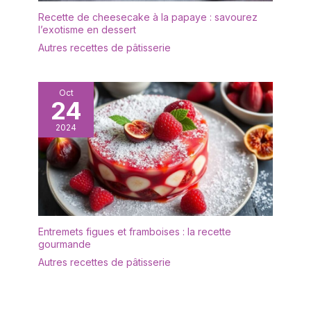
une variété de délices
facilement plié pour être
Recette de cheesecake à la papaye : savourez
tels que le thé au lait, la
rangé. Grâce à la finition
l’exotisme en dessert
crème glacée, le gâteau,
magnétique ou au trou
Autres recettes de pâtisserie
le yaourt, la gelée, le
de suspension au dos,
pudding mousse, les
vous pouvez facilement
fruits et d'autres
l'attacher à votre four ou
desserts. Parfaites pour
Oct
à votre réfrigérateur ou
24
les barbecues, les
le suspendre n'importe
pique-niques en plein air,
où. Après utilisation, il
2024
les fêtes de jardin et de
suffit d'essuyer ou de
nombreux autres
rincer la sonde
événements.
Entremets figues et framboises : la recette
gourmande
Autres recettes de pâtisserie