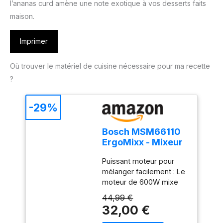
l’ananas curd amène une note exotique à vos desserts faits
maison.
Imprimer
Où trouver le matériel de cuisine nécessaire pour ma recette
?
-29%
Bosch MSM66110
ErgoMixx - Mixeur
plongeant, 2
Puissant moteur pour
vitesses
mélanger facilement : Le
moteur de 600W mixe
sans effort les
44,99 €
ingrédients les plus durs
32,00 €
; préparez de