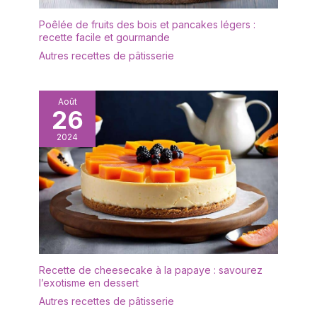
macaron plus délicate, et
Poêlée de fruits des bois et pancakes légers :
garder vos friandises en
recette facile et gourmande
sécurité pendant le
Autres recettes de pâtisserie
transport. Objectif : cette
boîte à macarons
convient également aux
bonbons, au chocolat,
Août
26
aux fraises, etc. à
condition que la taille soit
2024
adaptée
Recette de cheesecake à la papaye : savourez
l’exotisme en dessert
Autres recettes de pâtisserie