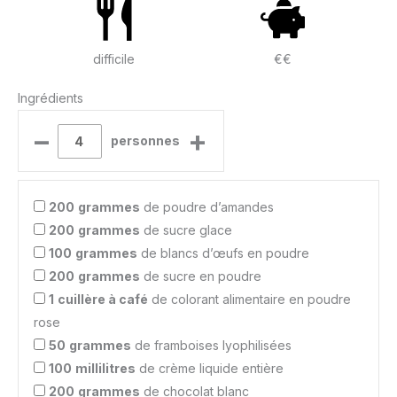
difficile
€€
Ingrédients
–
+
personnes
200
grammes
de poudre d’amandes
200
grammes
de sucre glace
100
grammes
de blancs d’œufs en poudre
200
grammes
de sucre en poudre
1
cuillère à café
de colorant alimentaire en poudre
rose
50
grammes
de framboises lyophilisées
100
millilitres
de crème liquide entière
200
grammes
de chocolat blanc