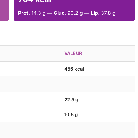
Prot.
14.3 g —
Gluc.
90.2 g —
Lip.
37.8 g
VALEUR
456 kcal
22.5 g
10.5 g