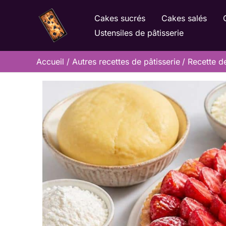
Aller
Cakes sucrés
Cakes salés
au
Ustensiles de pâtisserie
contenu
Accueil
Autres recettes de pâtisserie
Recette de