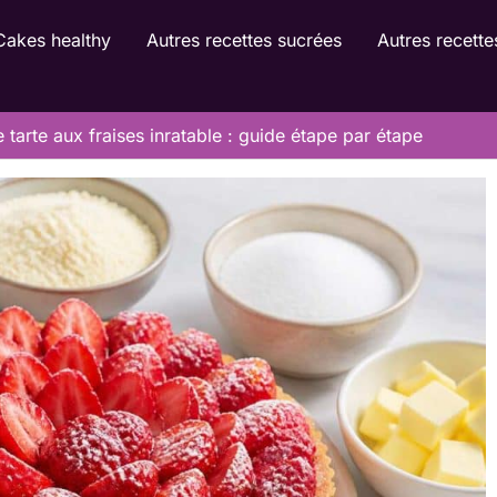
Cakes healthy
Autres recettes sucrées
Autres recette
 tarte aux fraises inratable : guide étape par étape