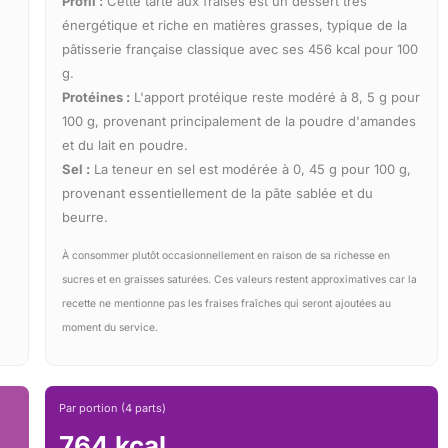
Profil :
Cette tarte aux fraises est un dessert très
énergétique et riche en matières grasses, typique de la
pâtisserie française classique avec ses 456 kcal pour 100
g.
Protéines :
L'apport protéique reste modéré à 8, 5 g pour
100 g, provenant principalement de la poudre d'amandes
et du lait en poudre.
Sel :
La teneur en sel est modérée à 0, 45 g pour 100 g,
provenant essentiellement de la pâte sablée et du
beurre.
À consommer plutôt occasionnellement en raison de sa richesse en
sucres et en graisses saturées. Ces valeurs restent approximatives car la
recette ne mentionne pas les fraises fraîches qui seront ajoutées au
moment du service.
Par portion (4 parts)
764 kcal