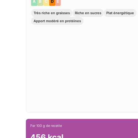
A
B
C
D
E
Très riche en graisses
Riche en sucres
Plat énergétique
Apport modéré en protéines
Par 100 g de recette
456 kcal