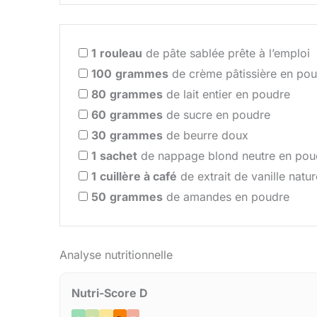
1
rouleau
de pâte sablée prête à l’emploi
100
grammes
de crème pâtissière en poud
80
grammes
de lait entier en poudre
60
grammes
de sucre en poudre
30
grammes
de beurre doux
1
sachet
de nappage blond neutre en pou
1
cuillère à café
de extrait de vanille natur
50
grammes
de amandes en poudre
Analyse nutritionnelle
Nutri-Score D