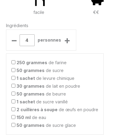
facile
€€
Ingrédients
–
+
personnes
250
grammes
de farine
50
grammes
de sucre
1
sachet
de levure chimique
30
grammes
de lait en poudre
50
grammes
de beurre
1
sachet
de sucre vanillé
2
cuillères à soupe
de œufs en poudre
150
ml
de eau
50
grammes
de sucre glace