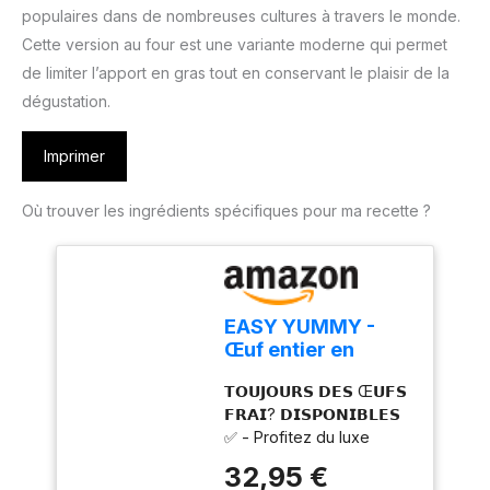
populaires dans de nombreuses cultures à travers le monde.
Cette version au four est une variante moderne qui permet
de limiter l’apport en gras tout en conservant le plaisir de la
dégustation.
Imprimer
Où trouver les ingrédients spécifiques pour ma recette ?
EASY YUMMY -
Œuf entier en
poudre pour la
𝗧𝗢𝗨𝗝𝗢𝗨𝗥𝗦 𝗗𝗘𝗦 Œ𝗨𝗙𝗦
cuisine (1kg), 100%
𝗙𝗥𝗔𝗜? 𝗗𝗜𝗦𝗣𝗢𝗡𝗜𝗕𝗟𝗘𝗦
d'œuf en poudre
✅ - Profitez du luxe
d'avoir l'équivalent de 80
32,95 €
œufs frais à portée de