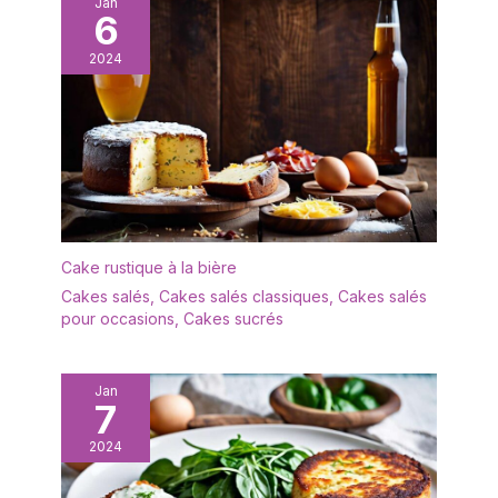
Jan
6
2024
Cake rustique à la bière
Cakes salés
,
Cakes salés classiques
,
Cakes salés
pour occasions
,
Cakes sucrés
Jan
7
2024