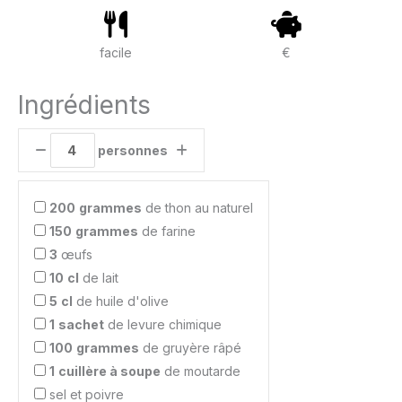
facile
€
Ingrédients
personnes
200
grammes
de thon au naturel
150
grammes
de farine
3
œufs
10
cl
de lait
5
cl
de huile d'olive
1
sachet
de levure chimique
100
grammes
de gruyère râpé
1
cuillère à soupe
de moutarde
sel et poivre