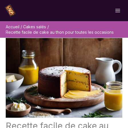
Aller
Rechercher
au
contenu
Accueil
Cakes salés
Recette facile de cake au thon pour toutes les occasions
Recette facile de cake au