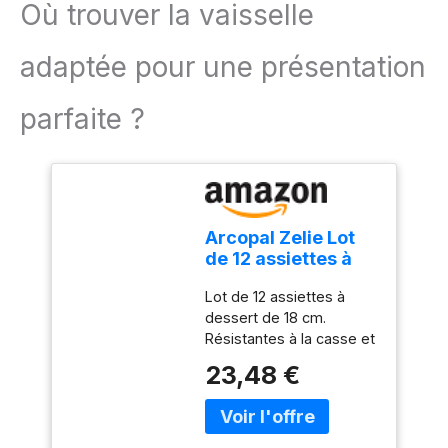
Où trouver la vaisselle
chaque moule mesure
desserts, des tartes au
27,3 cm x 13,5 cm x 2 cm.
fromage, des brownies,
Diamètre de chaque
adaptée pour une présentation
de la blancmange, du
cavité : 4,7 cm.
pudding, du savon, etc
parfaite ?
Arcopal Zelie Lot
de 12 assiettes à
dessert en verre
Lot de 12 assiettes à
opale extra
dessert de 18 cm.
résistant Blanc 18
Résistantes à la casse et
cm
aux ébréchures, passent
23,48 €
au lave-vaisselle,
résistantes aux
changements de
température, 100 %