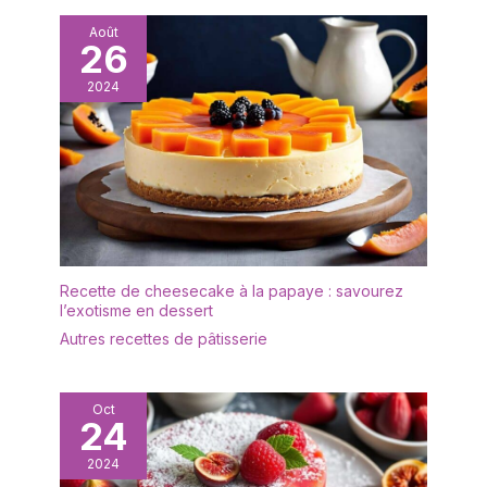
banquets et autres
Août
contextes ; elle convient
26
également à la
décoration intérieure, aux
2024
fêtes, aux fêtes
d'anniversaire et aux
décorations de Noël.
Recette de cheesecake à la papaye : savourez
l’exotisme en dessert
Autres recettes de pâtisserie
Oct
24
2024