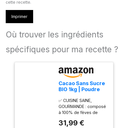
cette recette.
Imprimer
Où trouver les ingrédients
spécifiques pour ma recette ?
Cacao Sans Sucre
BIO 1kg | Poudre
Fèves de Cacao
✅ CUISINE SAINE,
Dégraissées | Goût
GOURMANDE : composé
intense
à 100% de fèves de
Cacao Bio dégraissées
31,99 €
cultivées en République