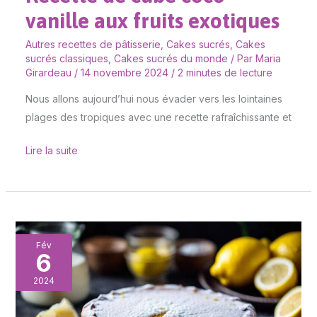
vanille aux fruits exotiques
Autres recettes de pâtisserie
,
Cakes sucrés
,
Cakes
sucrés classiques
,
Cakes sucrés du monde
/ Par
Maria
Girardeau
/
14 novembre 2024
/
2 minutes de lecture
Nous allons aujourd’hui nous évader vers les lointaines
plages des tropiques avec une recette rafraîchissante et
Lire la suite
Cake
Fév
6
au
citron
2024
et
à