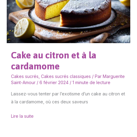
la
cardamome
Cake au citron et à la
cardamome
Cakes sucrés
,
Cakes sucrés classiques
/ Par
Marguerite
Saint-Amour
/
6 février 2024
/
1 minute de lecture
Laissez-vous tenter par l’exotisme d’un cake au citron et
à la cardamome, où ces deux saveurs
Lire la suite