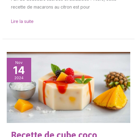
recette de macarons au citron est pour
Lire la suite
Recette
Nov
14
de
cube
2024
coco
vanille
aux
fruits
exotiques
Recette de cube coco