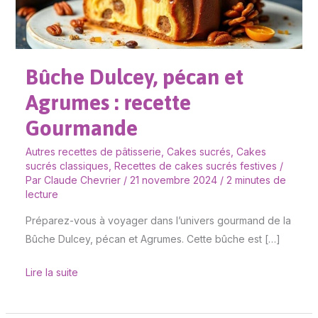
recette
Gourmande
Bûche Dulcey, pécan et
Agrumes : recette
Gourmande
Autres recettes de pâtisserie
,
Cakes sucrés
,
Cakes
sucrés classiques
,
Recettes de cakes sucrés festives
/
Par
Claude Chevrier
/
21 novembre 2024
/
2 minutes de
lecture
Préparez-vous à voyager dans l’univers gourmand de la
Bûche Dulcey, pécan et Agrumes. Cette bûche est […]
Lire la suite