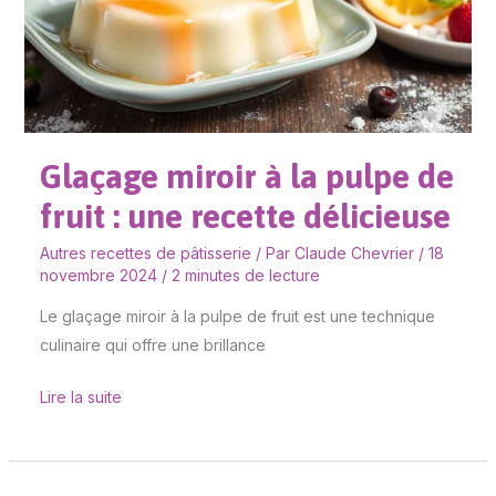
pulpe
de
fruit
:
une
Glaçage miroir à la pulpe de
recette
délicieuse
fruit : une recette délicieuse
Autres recettes de pâtisserie
/ Par
Claude Chevrier
/
18
novembre 2024
/
2 minutes de lecture
Le glaçage miroir à la pulpe de fruit est une technique
culinaire qui offre une brillance
Lire la suite