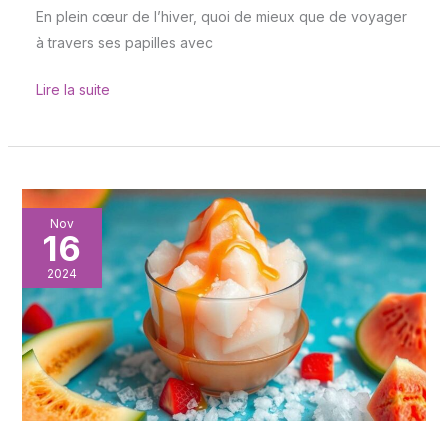
En plein cœur de l’hiver, quoi de mieux que de voyager
à travers ses papilles avec
Lire la suite
Recette
Nov
16
:
kakigori
2024
au
melon,
un
dessert
rafraîchissant