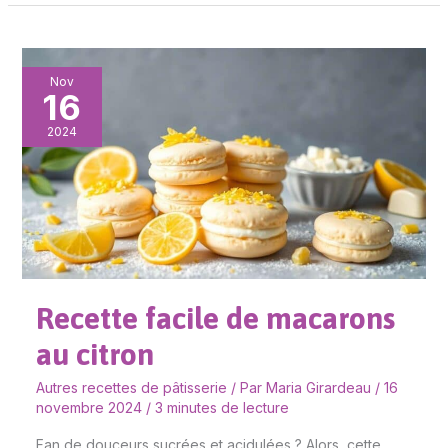
Recette
Nov
16
facile
de
2024
macarons
au
citron
Recette facile de macarons
au citron
Autres recettes de pâtisserie
/ Par
Maria Girardeau
/
16
novembre 2024
/
3 minutes de lecture
Fan de douceurs sucrées et acidulées ? Alors, cette