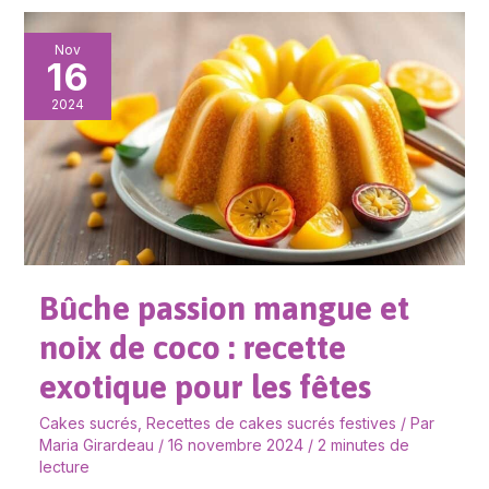
Bûche
Nov
16
passion
mangue
2024
et
noix
de
coco
:
recette
Bûche passion mangue et
exotique
pour
noix de coco : recette
les
exotique pour les fêtes
fêtes
Cakes sucrés
,
Recettes de cakes sucrés festives
/ Par
Maria Girardeau
/
16 novembre 2024
/
2 minutes de
lecture