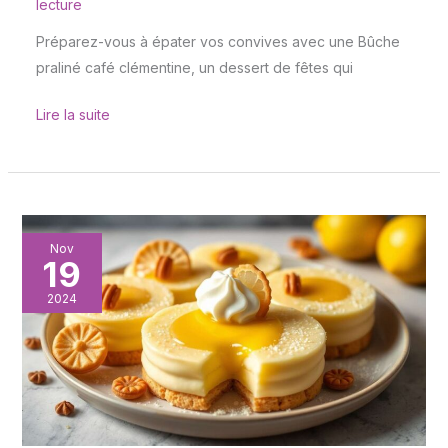
lecture
Préparez-vous à épater vos convives avec une Bûche
praliné café clémentine, un dessert de fêtes qui
Lire la suite
Entremets
Nov
19
praliné
et
2024
citron
:
recette
gourmande