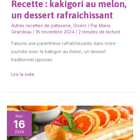
Recette : kakigori au melon,
un dessert rafraîchissant
Autres recettes de pâtisserie
,
Divers
/ Par
Maria
Girardeau
/
16 novembre 2024
/
2 minutes de lecture
Faisons une parenthèse rafraîchissante dans notre
journée avec le kakigori au melon, un dessert
traditionnel japonais
Lire la suite
Recette
Nov
16
de
charlotte
2024
aux