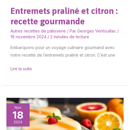
Entremets praliné et citron :
recette gourmande
Autres recettes de pâtisserie
/ Par
Georges Ventouillac
/
19 novembre 2024
/
2 minutes de lecture
Embarquons pour un voyage culinaire gourmand avec
notre recette de l’entremets praliné et citron. C’est une
Lire la suite
Glaçage
Nov
18
miroir
à
2024
la