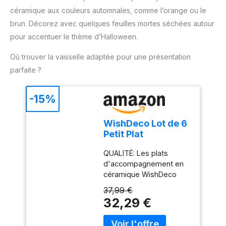
une utilisation
céramique aux couleurs automnales, comme l’orange ou le
confortable et un
changement rapide des
brun. Décorez avec quelques feuilles mortes séchées autour
accessoires. Compact et
pour accentuer le thème d’Halloween.
pratique pour un usage
quotidien : Léger, doté
Où trouver la vaisselle adaptée pour une présentation
d'un câble de 1 mètre et
parfaite ?
d'un design compact, ce
mixeur est facile à ranger
-15%
et parfait pour toutes vos
tâches de cuisine.
WishDeco Lot de 6
Petit Plat
Rectangulaire,
QUALITÉ: Les plats
Assiette Blanche
d'accompagnement en
23x12 cm, Plat
céramique WishDeco
Service Porcelaine,
sont fabriqués en
Assiettes Plates
37,99 €
porcelaine
pour Dessert,
32,29 €
professionnelle durable,
Sushi, Gâteau,
les plats sont résistants
Salade, Entrée