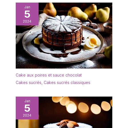
pour la fête des mères,
Jan
la fête des pères
5
EMBALLAGE: Un
emballage bien conçu
2024
protège la vaisselle en
toute sécurité pendant le
transport. Nous vous
offrirons un
remplacement gratuit si
les plateaux arrivent
cassés
Cake aux poires et sauce chocolat
Cakes sucrés
,
Cakes sucrés classiques
Jan
5
2024