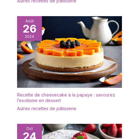
Autres recettes de pâtisserie
cuillères à long manche
assurent un confort
optimal pour déguster
café, glace ou desserts.
Août
26
Polyvalentes pour café,
dessert & boissons –
2024
Utilisables comme
cuillère à café longue,
petite cuillère longue ou
cuillère à glace, ce lot de
24 pièces est idéal pour
latte macchiato, coupes
glacées, cocktails ou
limonades. Parfait pour
usage quotidien, buffet,
Recette de cheesecake à la papaye : savourez
fête ou réception
l’exotisme en dessert
familiale. Compatible
Autres recettes de pâtisserie
lave-vaisselle & entretien
facile – Ces cuillères à
long manche passent au
Oct
lave-vaisselle et se
24
nettoient facilement. Pas