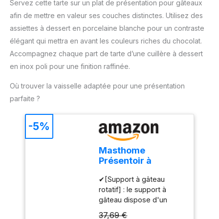
Servez cette tarte sur un plat de présentation pour gâteaux
œufs, que vous
prépariez de la pâte ou
afin de mettre en valeur ses couches distinctes. Utilisez des
que vous les utilisiez
assiettes à dessert en porcelaine blanche pour un contraste
pour conserver vos
élégant qui mettra en avant les couleurs riches du chocolat.
aliments, ces bols sont
Accompagnez chaque part de tarte d’une cuillère à dessert
parfaits pour tous vos
besoins. 【Acier
en inox poli pour une finition raffinée.
inoxydable de haute
Où trouver la vaisselle adaptée pour une présentation
qualité 】 nos bols à
mélanger sont fabriqués
parfaite ?
en acier inoxydable de
haute qualité, résistant à
-5%
la corrosion et à la rouille.
Ils sont donc durables et
résistants à la rouille.
Masthome
Vous n'avez donc pas à
Présentoir à
vous soucier des
Gâteau Sur Pied
produits chimiques
✔[Support à gâteau
avec Couvercle,
nocifs. Ils sont également
rotatif] : le support à
6in1 Cloche à
résistants à la chaleur et
gâteau dispose d'un
Gâteaux
passent au lave-
plateau rotatif intégré qui
Multifonctionelle,
37,69 €