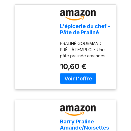
L'épicerie du chef -
Pâte de Praliné
Amandes
PRALINÉ GOURMAND
Noisettes 200 g
PRÊT À l’EMPLOI - Une
pâte pralinée amandes
noisettes goûteuse et
10,60 €
onctueuse pour vos
pâtisseries. Spécialité
des grands chefs
pâtissiers, le praliné
amandes noisettes est
l’ingrédient clé de
nombreuses recettes :
Paris-Brest, trianon,
tartes au praliné,
Barry Praline
entremets, ganaches,
Amande/Noisettes
cakes, bûches de Noël,