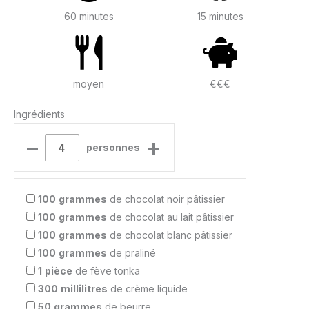
60 minutes
15 minutes
moyen
€€€
Ingrédients
–
+
personnes
100
grammes
de chocolat noir pâtissier
100
grammes
de chocolat au lait pâtissier
100
grammes
de chocolat blanc pâtissier
100
grammes
de praliné
1
pièce
de fève tonka
300
millilitres
de crème liquide
50
grammes
de beurre