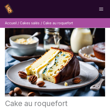
Aller
Rechercher
au
contenu
Accueil
Cakes salés
Cake au roquefort
Cake au roquefort