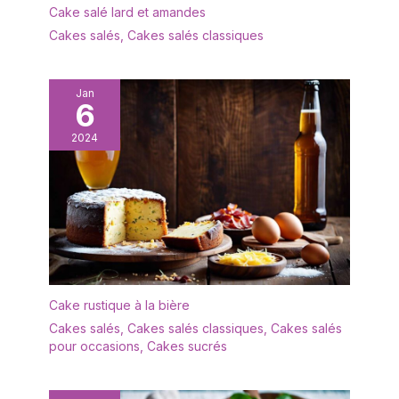
Cake salé lard et amandes
Cakes salés
,
Cakes salés classiques
Jan
6
2024
Cake rustique à la bière
Cakes salés
,
Cakes salés classiques
,
Cakes salés
pour occasions
,
Cakes sucrés