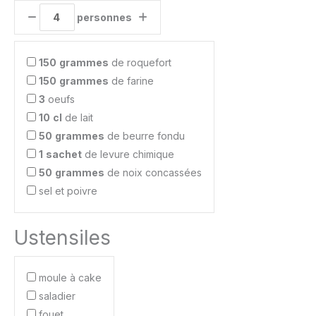
personnes
150
grammes
de roquefort
150
grammes
de farine
3
oeufs
10
cl
de lait
50
grammes
de beurre fondu
1
sachet
de levure chimique
50
grammes
de noix concassées
sel et poivre
Ustensiles
moule à cake
saladier
fouet