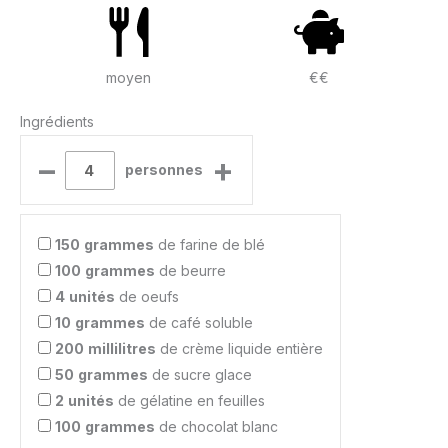
moyen
€€
Ingrédients
–
+
personnes
150
grammes
de farine de blé
100
grammes
de beurre
4
unités
de oeufs
10
grammes
de café soluble
200
millilitres
de crème liquide entière
50
grammes
de sucre glace
2
unités
de gélatine en feuilles
100
grammes
de chocolat blanc