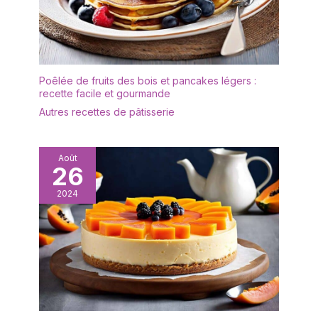
Poêlée de fruits des bois et pancakes légers :
recette facile et gourmande
Autres recettes de pâtisserie
Août
26
2024