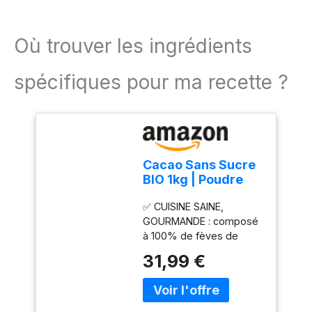
Où trouver les ingrédients
spécifiques pour ma recette ?
Cacao Sans Sucre
BIO 1kg | Poudre
Fèves de Cacao
✅ CUISINE SAINE,
Dégraissées | Goût
GOURMANDE : composé
intense
à 100% de fèves de
Cacao Bio dégraissées
31,99 €
cultivées en République
Dominicaine, notre Cacao
Bio ne contient que 10 à
12% de beurre de cacao