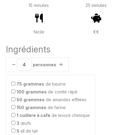
15 minutes
25 minutes
facile
€€
Ingrédients
personnes
75
grammes
de beurre
100
grammes
de comté râpé
50
grammes
de amandes effilées
150
grammes
de farine
1
cuillère à café
de levure chimique
3
œufs
5
cl
de lait