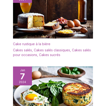
Cake rustique à la bière
Cakes salés
,
Cakes salés classiques
,
Cakes salés
pour occasions
,
Cakes sucrés
Jan
7
2024