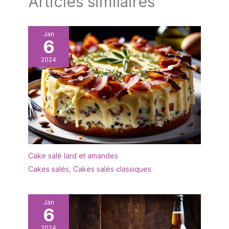
Articles similaires
Jan
6
2024
Cake salé lard et amandes
Cakes salés
,
Cakes salés classiques
Jan
6
2024