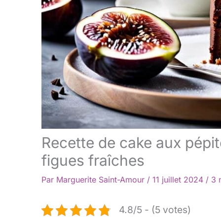
Recette de cake aux pépit
figues fraîches
Par
Marguerite Saint-Amour
/
11 juillet 2024
/
3 
4.8/5 - (5 votes)