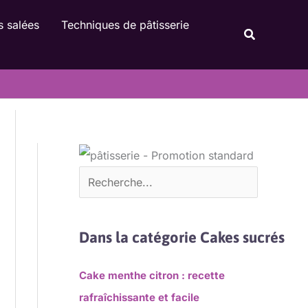
Rechercher
s salées
Techniques de pâtisserie
Recherche
Dans la catégorie Cakes sucrés
Cake menthe citron : recette
rafraîchissante et facile