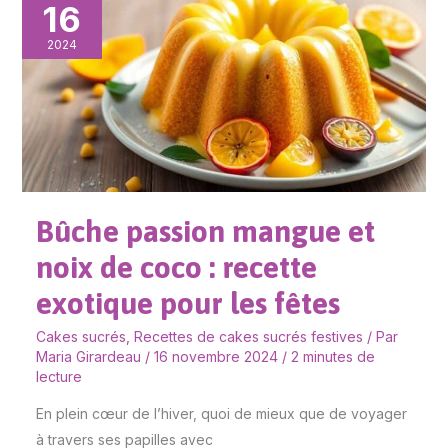
16
passion
mangue
2024
et
noix
de
coco
:
recette
Bûche passion mangue et
exotique
pour
noix de coco : recette
les
exotique pour les fêtes
fêtes
Cakes sucrés
,
Recettes de cakes sucrés festives
/ Par
Maria Girardeau
/
16 novembre 2024
/
2 minutes de
lecture
En plein cœur de l’hiver, quoi de mieux que de voyager
à travers ses papilles avec