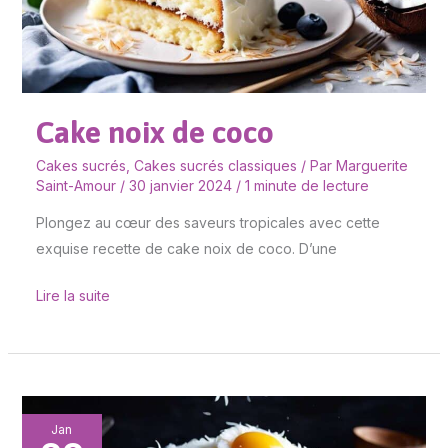
Cake noix de coco
Cakes sucrés
,
Cakes sucrés classiques
/ Par
Marguerite
Saint-Amour
/
30 janvier 2024
/
1 minute de lecture
Plongez au cœur des saveurs tropicales avec cette
exquise recette de cake noix de coco. D’une
Lire la suite
Cake
Jan