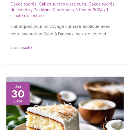
Cakes sucrés
,
Cakes sucrés classiques
,
Cakes sucrés
du monde
/ Par
Maria Girardeau
/
3 février 2024
/
1
minute de lecture
Embarquez pour un voyage culinaire exotique avec
notre savoureux Cake à l’ananas, noix de coco et
Lire la suite
Cake
Jan
30
noix
de
2024
coco