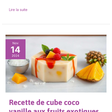
Lire la suite
Recette
Nov
14
de
cube
2024
coco
vanille
aux
fruits
exotiques
Recette de cube coco
vanille aux fruits exotiques