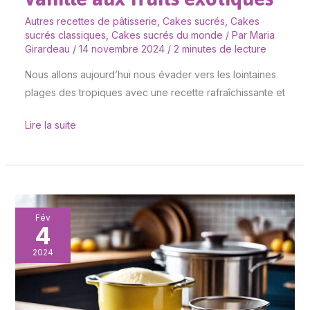
Autres recettes de pâtisserie
,
Cakes sucrés
,
Cakes
sucrés classiques
,
Cakes sucrés du monde
/ Par
Maria
Girardeau
/
14 novembre 2024
/
2 minutes de lecture
Nous allons aujourd’hui nous évader vers les lointaines
plages des tropiques avec une recette rafraîchissante et
Lire la suite
Tamis
Fév
4
et
chinois
2024
:
secrets
d’une