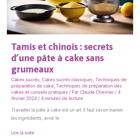
pâte
à
cake
sans
grumeaux
Tamis et chinois : secrets
d’une pâte à cake sans
grumeaux
Cakes sucrés
,
Cakes sucrés classiques
,
Techniques de
préparation de cake
,
Techniques de préparation des
cakes et conseils pratiques
/ Par
Claude Chevrier
/
4
février 2024
/
4 minutes de lecture
Travailler la pâte à cake est un art. Il faut savoir manier
les ingrédients, avoir le
Lire la suite