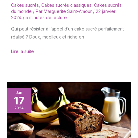
Cakes sucrés
,
Cakes sucrés classiques
,
Cakes sucrés
du monde
/ Par
Marguerite Saint-Amour
/
22 janvier
2024
/
5 minutes de lecture
Qui peut résister à l’appel d’un cake sucré parfaitement
réalisé ? Doux, moelleux et riche en
Lire la suite
Banana
Jan
17
bread
aux
2024
graines
de
sésame