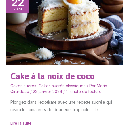
22
à
la
2024
noix
de
coco
Cake à la noix de coco
Cakes sucrés
,
Cakes sucrés classiques
/ Par
Maria
Girardeau
/
22 janvier 2024
/
1 minute de lecture
Plongez dans l’exotisme avec une recette sucrée qui
ravira les amateurs de douceurs tropicales : le
Lire la suite