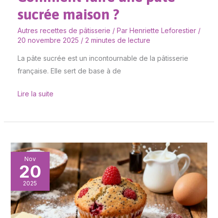
sucrée maison ?
Autres recettes de pâtisserie
/ Par
Henriette Leforestier
/
20 novembre 2025
/
2 minutes de lecture
La pâte sucrée est un incontournable de la pâtisserie
française. Elle sert de base à de
Lire la suite
Muffins
Nov
20
Framboises
et
2025
Graines
de