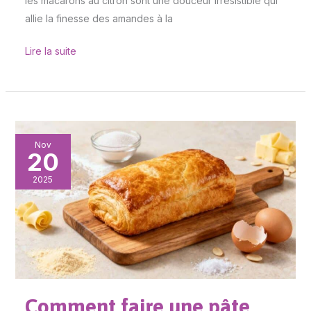
les macarons au citron sont une douceur irrésistible qui
allie la finesse des amandes à la
Lire la suite
Comment
Nov
20
faire
une
2025
pâte
sucrée
maison
?
Comment faire une pâte