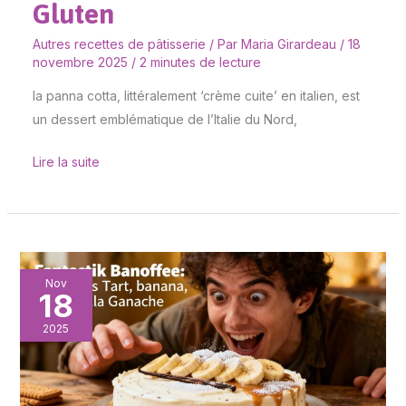
Gluten
Autres recettes de pâtisserie
/ Par
Maria Girardeau
/
18
novembre 2025
/
2 minutes de lecture
la panna cotta, littéralement ‘crème cuite’ en italien, est
un dessert emblématique de l’Italie du Nord,
Lire la suite
Fantastik
Nov
18
Banoffee
:
2025
tarte
Spéculoos,
banane