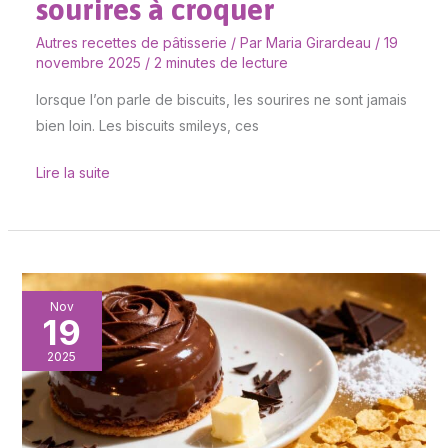
sourires à croquer
Autres recettes de pâtisserie
/ Par
Maria Girardeau
/
19
novembre 2025
/
2 minutes de lecture
lorsque l’on parle de biscuits, les sourires ne sont jamais
bien loin. Les biscuits smileys, ces
Lire la suite
Roses
Nov
19
des
sables
2025
au
chocolat
: