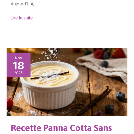
Aujourd’hui,
Lire la suite
Recette
Nov
18
Panna
Cotta
2025
Sans
Gluten
Recette Panna Cotta Sans