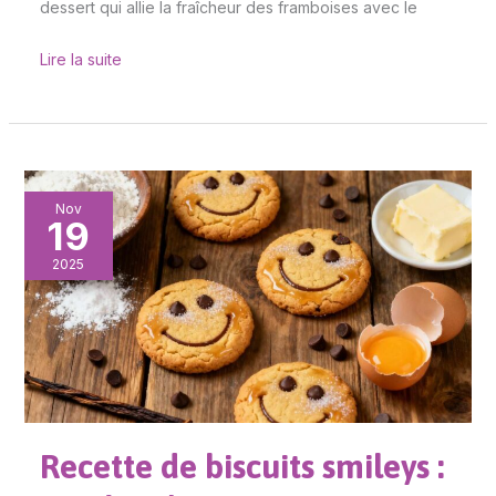
dessert qui allie la fraîcheur des framboises avec le
Lire la suite
Recette
Nov
19
de
biscuits
2025
smileys
:
sourires
à
croquer
Recette de biscuits smileys :