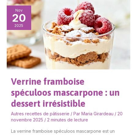
Verrine
Nov
20
framboise
spéculoos
2025
mascarpone
:
un
dessert
irrésistible
Verrine framboise
spéculoos mascarpone : un
dessert irrésistible
Autres recettes de pâtisserie
/ Par
Maria Girardeau
/
20
novembre 2025
/
2 minutes de lecture
La verrine framboise spéculoos mascarpone est un