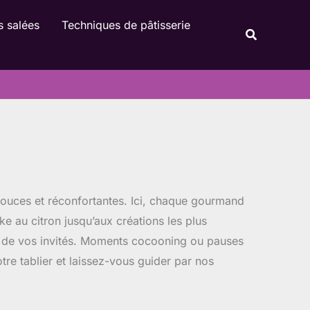
Rechercher
s salées
Techniques de pâtisserie
Recherche
ouces et réconfortantes. Ici, chaque gourmand
ke au citron jusqu’aux créations les plus
les de vos invités. Moments cocooning ou pauses
e tablier et laissez-vous guider par nos