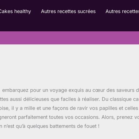
Cakes healthy
Autres recettes sucrées
Autres recette
g, embarquez pour un voyage exquis au cœur des saveurs d
es aussi délicieuses que faciles à réaliser. Du classique ca
e, il y a mille et une façons de ravir vos papilles et cel
ont parfaitement toutes vos occasions. Alors, prenez votr
son n’est qu’à quelques battements de fouet !