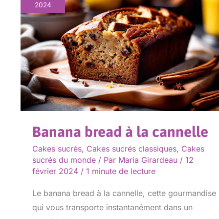
bread
2024
à
la
cannelle
Banana bread à la cannelle
Cakes sucrés
,
Cakes sucrés classiques
,
Cakes
sucrés du monde
/ Par
Maria Girardeau
/
12
février 2024
/
1 minute de lecture
Le banana bread à la cannelle, cette gourmandise
qui vous transporte instantanément dans un