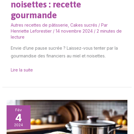
noisettes : recette
gourmande
Autres recettes de pâtisserie
,
Cakes sucrés
/ Par
Henriette Leforestier
/
14 novembre 2024
/
2 minutes de
lecture
Envie d’une pause sucrée ? Laissez-vous tenter par la
gourmandise des financiers au miel et noisettes.
Lire la suite
Tamis
Fév
4
et
chinois
2024
: