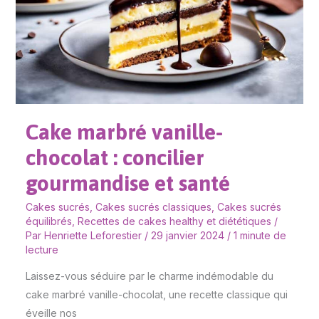
:
concilier
gourmandise
et
santé
Cake marbré vanille-
chocolat : concilier
gourmandise et santé
Cakes sucrés
,
Cakes sucrés classiques
,
Cakes sucrés
équilibrés
,
Recettes de cakes healthy et diététiques
/
Par
Henriette Leforestier
/
29 janvier 2024
/
1 minute de
lecture
Laissez-vous séduire par le charme indémodable du
cake marbré vanille-chocolat, une recette classique qui
éveille nos