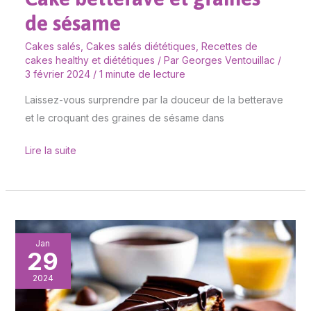
de sésame
Cakes salés
,
Cakes salés diététiques
,
Recettes de
cakes healthy et diététiques
/ Par
Georges Ventouillac
/
3 février 2024
/
1 minute de lecture
Laissez-vous surprendre par la douceur de la betterave
et le croquant des graines de sésame dans
Lire la suite
Cake
Jan
29
marbré
vanille-
2024
chocolat