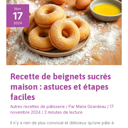
Recette
Nov
17
de
beignets
2024
sucrés
maison
:
astuces
et
étapes
Recette de beignets sucrés
faciles
maison : astuces et étapes
faciles
Autres recettes de pâtisserie
/ Par
Maria Girardeau
/
17
novembre 2024
/
2 minutes de lecture
Il n’y a rien de plus convivial et délicieux qu’une pâte à