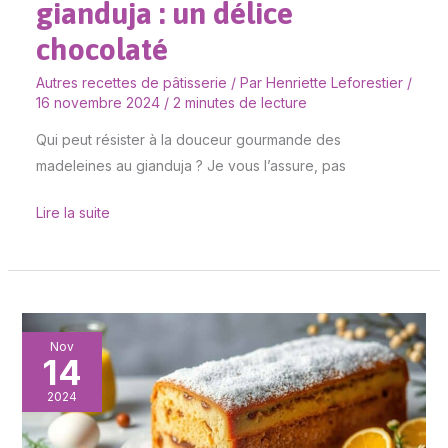
gianduja : un délice
chocolaté
Autres recettes de pâtisserie
/ Par
Henriette Leforestier
/
16 novembre 2024
/
2 minutes de lecture
Qui peut résister à la douceur gourmande des
madeleines au gianduja ? Je vous l’assure, pas
Lire la suite
Bûche
Nov
14
de
Noël
2024
marrons
et