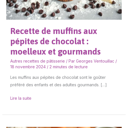
chocolat
:
moelleux
Recette de muffins aux
et
gourmands
pépites de chocolat :
moelleux et gourmands
Autres recettes de pâtisserie
/ Par
Georges Ventouillac
/
18 novembre 2024
/
2 minutes de lecture
Les muffins aux pépites de chocolat sont le goûter
préféré des enfants et des adultes gourmands. […]
Lire la suite