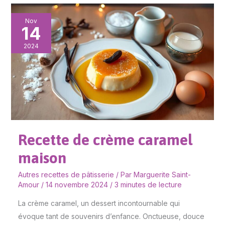
Recette
Nov
14
de
crème
2024
caramel
maison
Recette de crème caramel
maison
Autres recettes de pâtisserie
/ Par
Marguerite Saint-
Amour
/
14 novembre 2024
/
3 minutes de lecture
La crème caramel, un dessert incontournable qui
évoque tant de souvenirs d’enfance. Onctueuse, douce