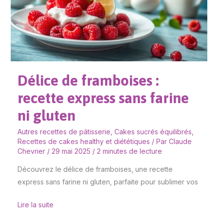
:
recette
express
sans
farine
ni
Délice de framboises :
gluten
recette express sans farine
ni gluten
Autres recettes de pâtisserie
,
Cakes sucrés équilibrés
,
Recettes de cakes healthy et diététiques
/ Par
Claude
Chevrier
/
29 mai 2025
/
2 minutes de lecture
Découvrez le délice de framboises, une recette
express sans farine ni gluten, parfaite pour sublimer vos
Lire la suite