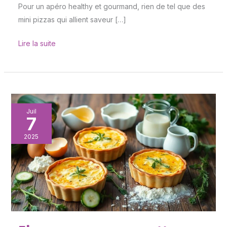
Pour un apéro healthy et gourmand, rien de tel que des
mini pizzas qui allient saveur […]
Lire la suite
Flans
Juil
7
express
courgette-
2025
chèvre
:
recette
santé
en
10