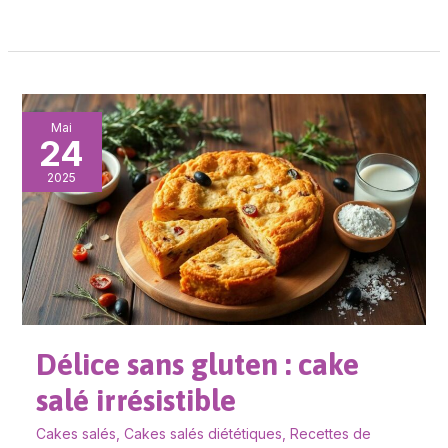
Délice
Mai
24
sans
gluten
2025
:
cake
salé
irrésistible
Délice sans gluten : cake
salé irrésistible
Cakes salés
,
Cakes salés diététiques
,
Recettes de