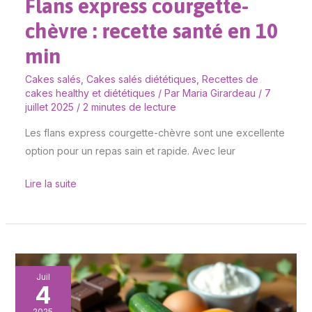
Flans express courgette-
min
chèvre : recette santé en 10
min
Cakes salés
,
Cakes salés diététiques
,
Recettes de
cakes healthy et diététiques
/ Par
Maria Girardeau
/
7
juillet 2025
/
2 minutes de lecture
Les flans express courgette-chèvre sont une excellente
option pour un repas sain et rapide. Avec leur
Lire la suite
Délice
Juil
4
chocolat-
courgette
2025