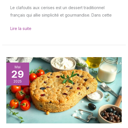
Le clafoutis aux cerises est un dessert traditionnel
français qui allie simplicité et gourmandise. Dans cette
Lire la suite
Cake
Mai
29
salé
estival
2025
sans
lactose