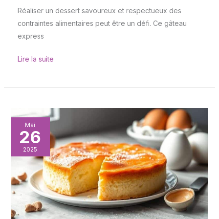
Réaliser un dessert savoureux et respectueux des
contraintes alimentaires peut être un défi. Ce gâteau
express
Lire la suite
Gâteau
Mai
26
au
yaourt
2025
:
recette
express
sans
sucre