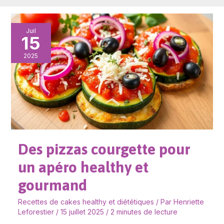
Des
Juil
15
pizzas
courgette
2025
pour
un
apéro
healthy
et
gourmand
Des pizzas courgette pour
un apéro healthy et
gourmand
Recettes de cakes healthy et diététiques
/ Par
Henriette
Leforestier
/
15 juillet 2025
/
2 minutes de lecture