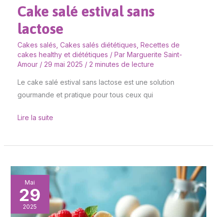
Cake salé estival sans
lactose
Cakes salés
,
Cakes salés diététiques
,
Recettes de
cakes healthy et diététiques
/ Par
Marguerite Saint-
Amour
/
29 mai 2025
/
2 minutes de lecture
Le cake salé estival sans lactose est une solution
gourmande et pratique pour tous ceux qui
Lire la suite
Délice
Mai
29
de
framboises
2025