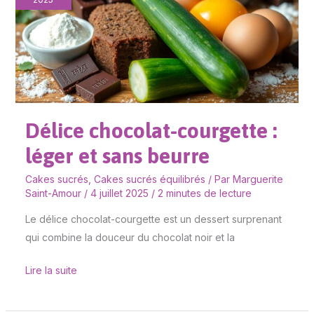
:
léger
et
sans
beurre
Délice chocolat-courgette :
léger et sans beurre
Cakes sucrés
,
Cakes sucrés équilibrés
/ Par
Marguerite
Saint-Amour
/
4 juillet 2025
/
2 minutes de lecture
Le délice chocolat-courgette est un dessert surprenant
qui combine la douceur du chocolat noir et la
Lire la suite