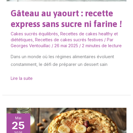
ni
Gâteau au yaourt : recette
farine
!
express sans sucre ni farine !
Cakes sucrés équilibrés
,
Recettes de cakes healthy et
diététiques
,
Recettes de cakes sucrés festives
/ Par
Georges Ventouillac
/
26 mai 2025
/
2 minutes de lecture
Dans un monde où les régimes alimentaires évoluent
constamment, le défi de préparer un dessert sain
Lire la suite
Gâteau
Mai
25
flocons
d’avoine
2025