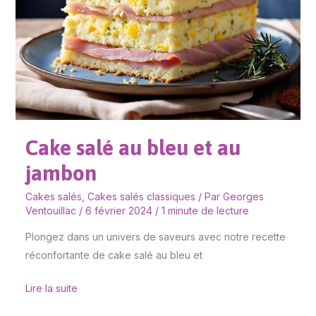
bleu
et
au
jambon
Cake salé au bleu et au
jambon
Cakes salés
,
Cakes salés classiques
/ Par
Georges
Ventouillac
/
6 février 2024
/
1 minute de lecture
Plongez dans un univers de saveurs avec notre recette
réconfortante de cake salé au bleu et
Lire la suite