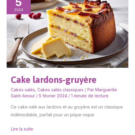
5
lardons-
gruyère
2024
Cake lardons-gruyère
Cakes salés
,
Cakes salés classiques
/ Par
Marguerite
Saint-Amour
/
5 février 2024
/
1 minute de lecture
Ce cake salé aux lardons et au gruyère est un classique
indémodable, parfait pour un pique-nique
Lire la suite