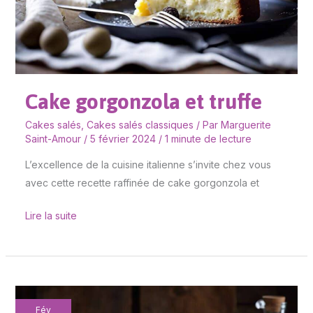
Cake gorgonzola et truffe
Cakes salés
,
Cakes salés classiques
/ Par
Marguerite
Saint-Amour
/
5 février 2024
/
1 minute de lecture
L’excellence de la cuisine italienne s’invite chez vous
avec cette recette raffinée de cake gorgonzola et
Lire la suite
Cake
Fév