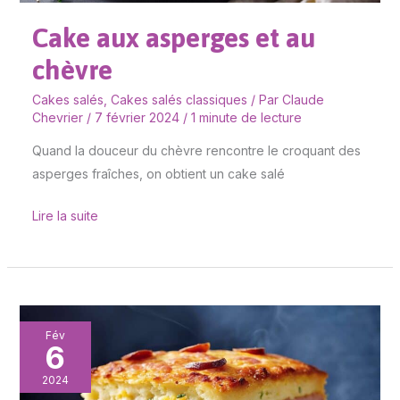
Cake aux asperges et au
chèvre
Cakes salés
,
Cakes salés classiques
/ Par
Claude
Chevrier
/
7 février 2024
/
1 minute de lecture
Quand la douceur du chèvre rencontre le croquant des
asperges fraîches, on obtient un cake salé
Lire la suite
Cake
Fév
6
salé
au
2024