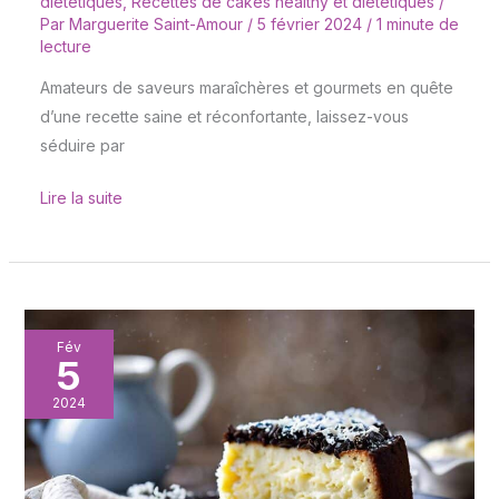
diététiques
,
Recettes de cakes healthy et diététiques
/
Par
Marguerite Saint-Amour
/
5 février 2024
/
1 minute de
lecture
Amateurs de saveurs maraîchères et gourmets en quête
d’une recette saine et réconfortante, laissez-vous
séduire par
Lire la suite
Cake
Fév
5
gorgonzola
et
2024
truffe