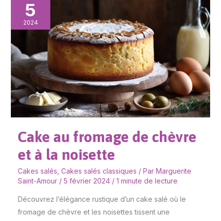
5
au
fromage
2024
de
chèvre
et
à
la
noisette
Cake au fromage de chèvre
et à la noisette
Cakes salés
,
Cakes salés classiques
/ Par
Marguerite
Saint-Amour
/
5 février 2024
/
1 minute de lecture
Découvrez l’élégance rustique d’un cake salé où le
fromage de chèvre et les noisettes tissent une