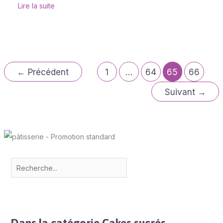
Lire la suite
←
Précédent
1
…
64
65
66
Suivant
→