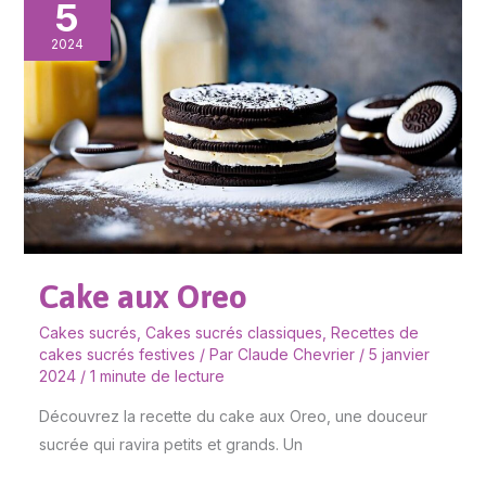
5
aux
Oreo
2024
Cake aux Oreo
Cakes sucrés
,
Cakes sucrés classiques
,
Recettes de
cakes sucrés festives
/ Par
Claude Chevrier
/
5 janvier
2024
/
1 minute de lecture
Découvrez la recette du cake aux Oreo, une douceur
sucrée qui ravira petits et grands. Un