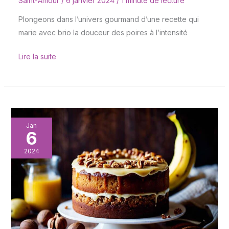
Saint-Amour
/
6 janvier 2024
/
1 minute de lecture
Plongeons dans l’univers gourmand d’une recette qui
marie avec brio la douceur des poires à l’intensité
Lire la suite
Cake
Jan
6
banane,
noix
2024
et
noisettes