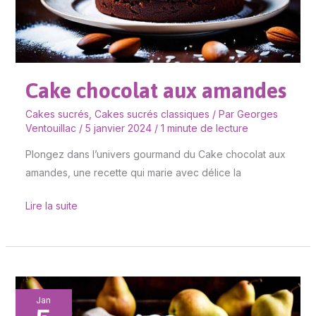
Cake chocolat aux amandes
Cakes sucrés
,
Cakes sucrés classiques
/ Par
Georges
Ventouillac
/
5 janvier 2024
/
1 minute de lecture
Plongez dans l’univers gourmand du Cake chocolat aux
amandes, une recette qui marie avec délice la
Lire la suite
Cake
Jan
aux