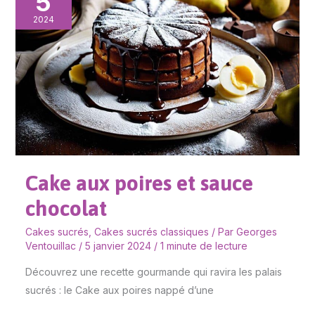
5
poires
2024
et
sauce
chocolat
Cake aux poires et sauce
chocolat
Cakes sucrés
,
Cakes sucrés classiques
/ Par
Georges
Ventouillac
/
5 janvier 2024
/
1 minute de lecture
Découvrez une recette gourmande qui ravira les palais
sucrés : le Cake aux poires nappé d’une