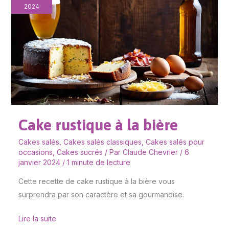
à
2024
la
bière
Cake rustique à la bière
Cakes salés
,
Cakes salés classiques
,
Cakes salés pour
occasions
,
Cakes sucrés
/ Par
Claude Chevrier
/
6
janvier 2024
/
1 minute de lecture
Cette recette de cake rustique à la bière vous
surprendra par son caractère et sa gourmandise.
Lire la suite