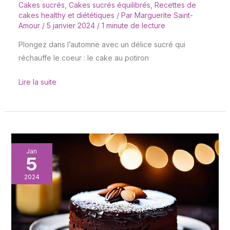
Cakes sucrés
,
Cakes sucrés équilibrés
,
Recettes de
cakes healthy et diététiques
/ Par
Marguerite Saint-
Amour
/
5 janvier 2024
/
1 minute de lecture
Plongez dans l’automne avec un délice sucré qui
réchauffe le coeur : le cake au potiron
Lire la suite
Cake
Jan
5
chocolat
aux
2024
amandes