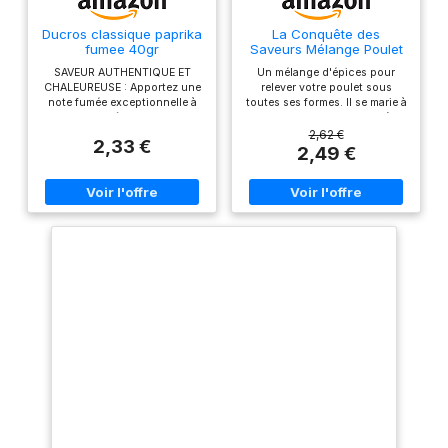
Ducros classique paprika
La Conquête des
fumee 40gr
Saveurs Mélange Poulet
75 g
SAVEUR AUTHENTIQUE ET
Un mélange d'épices pour
CHALEUREUSE : Apportez une
relever votre poulet sous
note fumée exceptionnelle à
toutes ses formes. Il se marie à
vos plats grâce au paprika
merveille avec les poulets à la
fumé, soigneusement préparé
broche ou au four.
2,62 €
2,33 €
au bois de chêne pour une
2,49 €
saveur incontournable.
UTILISATION POLYVALENTE :
Idéal pour sublimer vos
grillades, plats mijotés,
marinades, et sauces, ce
paprika s’adapte à une variété
de recettes. L’ART DE LA
TRADITION : Inspiré des
techniques traditionnelles, ce
paprika fumé est parfait pour
des plats généreux et
authentiques. FRAÎCHEUR
LONGUE DURÉE : Grâce à son
emballage hermétique, profitez
de saveurs authentiques et
riches à chaque utilisation.
QUALITÉ PROVENÇALE :
Conditionné avec soin en
Provence, dans un pot
recyclable, en accord avec les