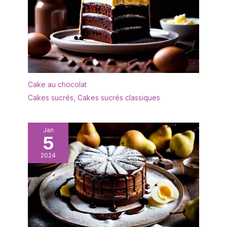
Cake au chocolat
Cakes sucrés
,
Cakes sucrés classiques
Jan
5
2024