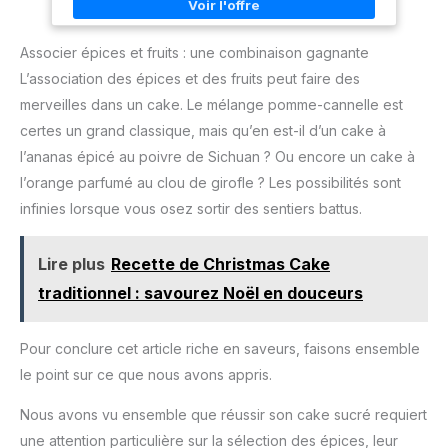
des œufs frais, de la fructose,
du maltitol, de l'huile de
tournesol, des raisins secs et
Associer épices et fruits : une combinaison gagnante
des fruits confits de la plus
haute qualité 【 Présentation
L’association des épices et des fruits peut faire des
】 Il est présenté dans une
boîte de 2,5 kg composée de
merveilles dans un cake. Le mélange pomme-cannelle est
ces délicieux gâteaux
pratiques dans leurs
certes un grand classique, mais qu’en est-il d’un cake à
emballages individuels pour
l’ananas épicé au poivre de Sichuan ? Ou encore un cake à
plus de commodité et de
conservation 【 Conservation
l’orange parfumé au clou de girofle ? Les possibilités sont
appropriée 】Date de
consommation préférée de 4
infinies lorsque vous osez sortir des sentiers battus.
mois : Profitez de sa fraîcheur
et de sa saveur pendant
longtemps. Grâce à son
Lire plus
Recette de Christmas Cake
emballage individuel et à sa
date de consommation
traditionnel : savourez Noël en douceurs
préférée de 4 mois, vous avez
toujours sous la main un
gâteau Plum Cake La Pasión
pour en profiter à tout moment
Pour conclure cet article riche en saveurs, faisons ensemble
le point sur ce que nous avons appris.
Nous avons vu ensemble que réussir son cake sucré requiert
une attention particulière sur la sélection des épices, leur