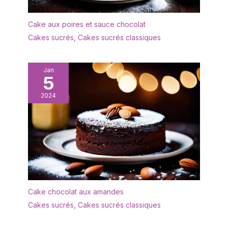
Cake aux poires et sauce chocolat
Cakes sucrés
,
Cakes sucrés classiques
Jan
5
2024
Cake chocolat aux amandes
Cakes sucrés
,
Cakes sucrés classiques